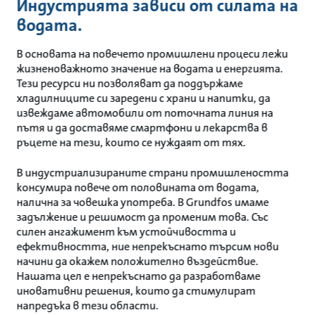
Индустрията зависи от силата на
водата.
В основата на повечето промишлени процеси лежи
жизненоважното значение на водата и енергията.
Тези ресурси ни позволяват да поддържаме
хладилниците си заредени с храни и напитки, да
извеждаме автомобили от поточната линия на
пътя и да доставяме смартфони и лекарства в
ръцете на тези, които се нуждаят от тях.
В индустриализираните страни промишлеността
консумира повече от половината от водата,
налична за човешка употреба. В Grundfos имаме
задължение и решимост да променим това. Със
силен ангажимент към устойчивостта и
ефективността, ние непрекъснато търсим нови
начини да окажем положително въздействие.
Нашата цел е непрекъснато да разработваме
иновативни решения, които да стимулират
напредъка в тези области.