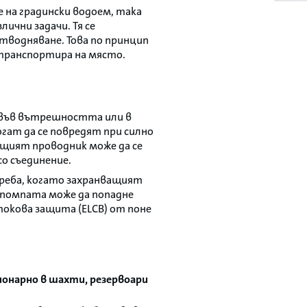
 на градински водоем, така
лични задачи. Тя се
тводняване. Това по принцип
 транспортира на място.
 във вътрешността или в
гат да се повредят при силно
ащият проводник може да се
со съединение.
реба, когато захранващият
 помпата може да попадне
токова защита (ELCB) от поне
ионарно в шахти, резервоари