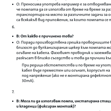
О: Преносима употреба например е за отводняване
че помпата да се използва от време на време за раз
транспортира на място за различните задачи за о
са всякакъв вид приложения, за които помпата се
6.
В: От какво е причинено това?
О: Поради производствена грешка проводниците
близост до вулканизирания щекер към помпата мо
огъване на кабела. Фазовият проводник и заземяв
разкъсат в близко съседство и това да причини къ
При редица обстоятелства и по време на упот
кабел бъде преместен или огънат, корпусът на
под напрежение (ако не е монтирана дефектно
30mA).
7.
В: Мога ли да използвам помпа, инсталирана стац
и кладенци (фиксиран монтаж)?