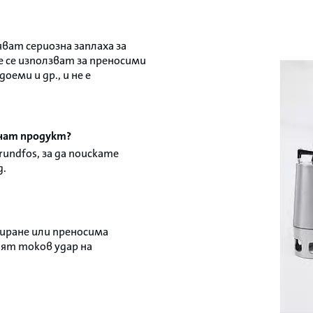
ват сериозна заплаха за
се използват за преносими
еми и др., и не е
гнат продукт?
rundfos, за да поискате
д.
иране или преносима
ят токов удар на