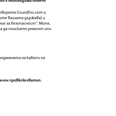
ако е необходима повече
творете Grundfos.com и
рите вашата държава) и
е за безопасност“. Моля,
 за да поискате ремонт или
 подмяната на кабели на
авъчен превключвател.