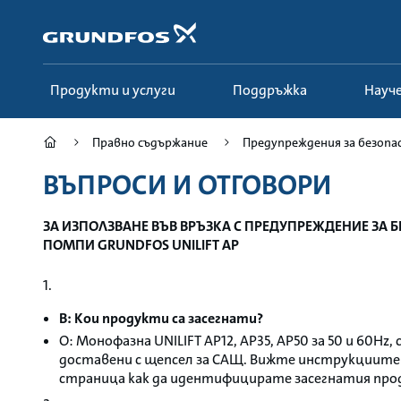
Пропусни
и
отиди
в
главно
Продукти и услуги
Поддръжка
Нау
съдържание
Правно съдържание
Предупреждения за безопа
ВЪПРОСИ И ОТГОВОРИ
ЗА ИЗПОЛЗВАНЕ ВЪВ ВРЪЗКА С ПРЕДУПРЕЖДЕНИЕ ЗА
ПОМПИ GRUNDFOS UNILIFT AP
1.
В: Кои продукти са засегнати?
О: Монофазна UNILIFT AP12, AP35, AP50 за 50 и 60Hz,
доставени с щепсел за САЩ. Вижте инструкциите 
страница как да идентифицирате засегнатия про