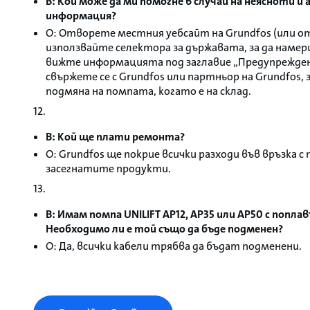
В: Кой може да ми помогне в случай на неясноти и 
информация?
О: Отворете местния уебсайт на Grundfos (или о
използвайте селектора за държавата, за да наме
вижте информацията под заглавие „Предупреждени
свържете се с Grundfos или партньор на Grundfos,
подмяна на помпата, когато е на склад.
12.
В: Кой ще плати ремонта?
О: Grundfos ще покрие всички разходи във връзка с
засегнатите продукти.
13.
В: Имам помпа UNILIFT AP12, AP35 или AP50 с попл
Необходимо ли е той също да бъде подменен?
О: Да, всички кабели трябва да бъдат подменени.