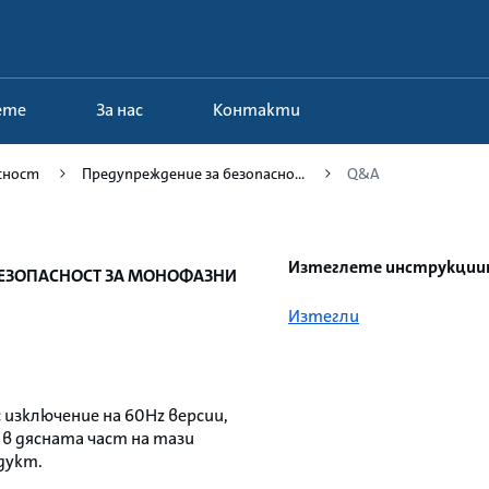
чете
За нас
Контакти
сност
Предупреждение за безопасно...
Q&A
Изтеглете инструкциит
 БЕЗОПАСНОСТ ЗА МОНОФАЗНИ
Изтегли
 с изключение на 60Hz версии,
в дясната част на тази
дукт.