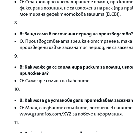
О: Стационарно инсталираните помпи, при които
фиксирана позиция, не са изложени на риск (при пр
монтирана дефектнотокова защита (ELCB)).
8.
В: Защо само в посочения период на производство?
О: Производствената грешка е отстранена, така
произведени извън засегнатия период, не са засегн
9.
В: Как може да се елиминира рискът за помпи, изп
приложения?
О: Само чрез смяна на кабелите.
10.
В: Как мога да установя дали притежавам засегн
О: Моля, следвайте стъпките, посочени в нашит
www.grundfos.com/XYZ за повече информация.
11.