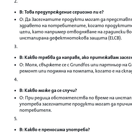
2.
В: Това предупреждение сериозно ли е?
О: Да Засегнатите продукти могат да представля
здравето на потребителите, когато продуктите 
цели, като например отводняване на градински водо
инсталирана дефектнотокова защита (ELCB).
3.
В: Какво трябва да направя, ако притежавам засе
О: Моля, свържете се с Grundfos или партньор на G
ремонт или подмяна на помпата, когато е на скла
4.
В: Какво може да се случи?
О: При редица обстоятелства по време на инстал
употреба засегнатите продукти могат да причин
потребителя.
5.
В: Какво е преносима употреба?