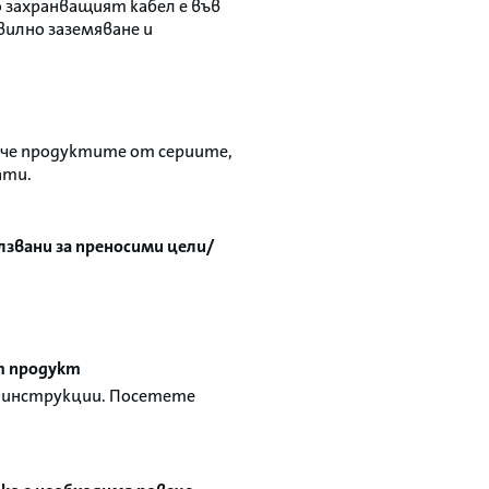
 захранващият кабел е във
авилно заземяване и
 че продуктите от сериите,
ати.
олзвани за преносими цели/
ат продукт
е инструкции. Посетете