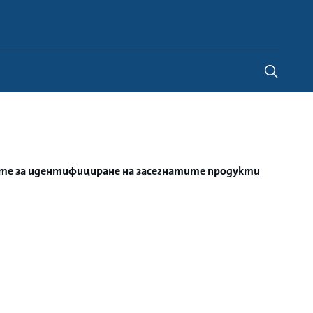
Bulgaria
-
BG
е за идентифициране на засегнатите продукти