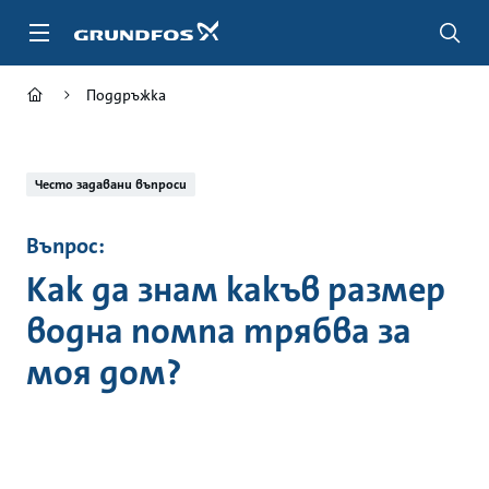
Пропусни
и
отиди
в
Поддръжка
главно
съдържание
Често задавани въпроси
Въпрос:
Как да знам какъв размер
водна помпа трябва за
моя дом?