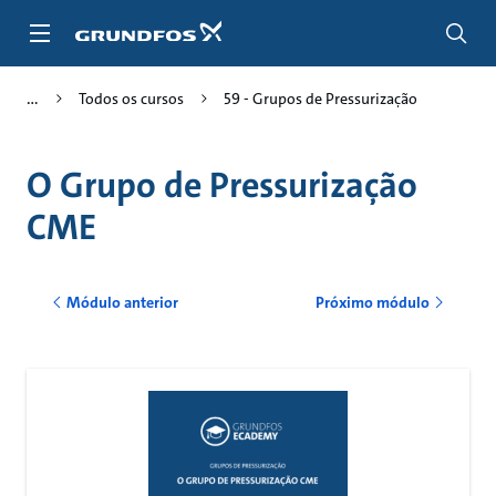
Passar
para
conteúdo
principal
Todos os cursos
59 - Grupos de Pressurização
O Grupo de Pressurização
CME
Módulo anterior
Próximo módulo