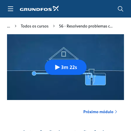
Passar
para
conteúdo
principal
Todos os cursos
56 - Resolvendo problemas c...
3m 22s
Próximo módulo