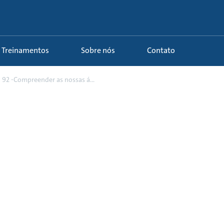
Treinamentos
Sobre nós
Contato
92 -Compreender as nossas á...