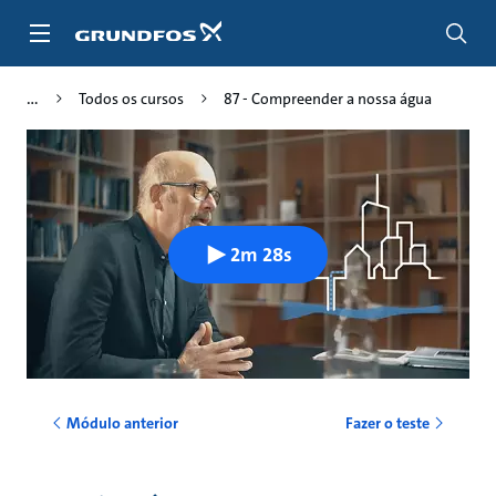
Passar
para
conteúdo
principal
Todos os cursos
87 - Compreender a nossa água
2m 28s
Módulo anterior
Fazer o teste