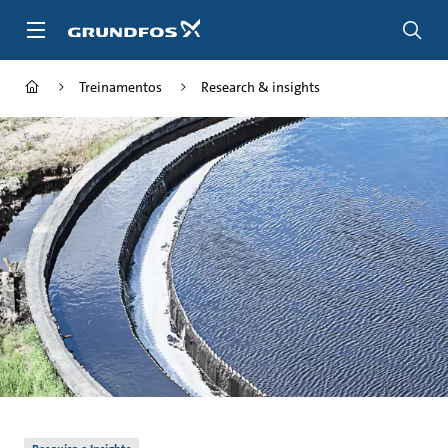
Passar
para
conteúdo
principal
Treinamentos
Research & insights