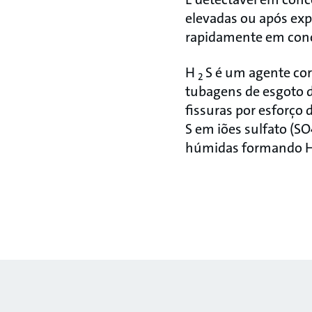
elevadas ou após exp
rapidamente em conc
H
S é um agente cor
2
tubagens de esgoto d
fissuras por esforço
S em iões sulfato (S
húmidas formando 