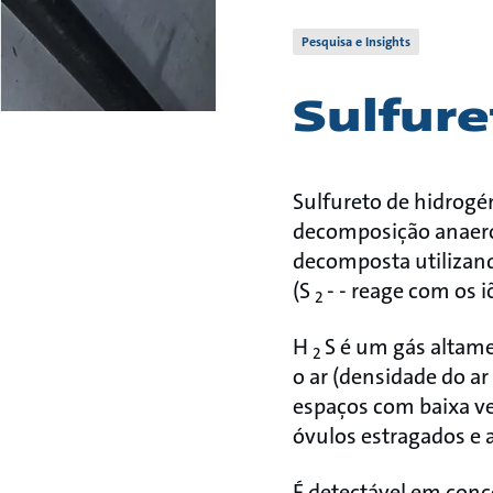
Pesquisa e Insights
Sulfure
Sulfureto de hidrogé
decomposição anaerób
decomposta utilizand
(S
- - reage com os 
2
H
S é um gás altame
2
o ar (densidade do ar
espaços com baixa ve
óvulos estragados e a
É detectável em conc