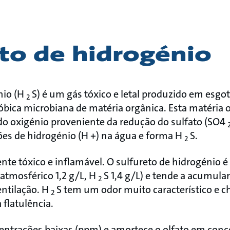
to de hidrogénio
nio (H
S) é um gás tóxico e letal produzido em esgo
2
ica microbiana de matéria orgânica. Esta matéria o
o oxigénio proveniente da redução do sulfato (SO4
iões de hidrogénio (H +) na água e forma H
S.
2
nte tóxico e inflamável. O sulfureto de hidrogénio 
 atmosférico 1,2 g/L, H
S 1,4 g/L) e tende a acumula
2
ntilação. H
S tem um odor muito característico e c
2
 flatulência.
entrações baixas (ppm) e amortece o olfato em con