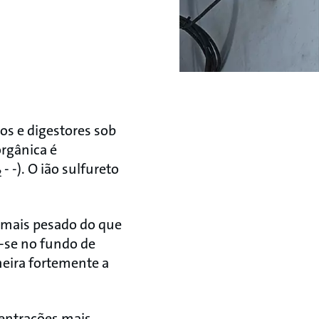
tos e digestores sob
rgânica é
- -). O ião sulfureto
2
é mais pesado do que
r-se no fundo de
heira fortemente a
centrações mais