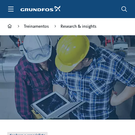
Passar
para
conteúdo
principal
Treinamentos
Research & insights