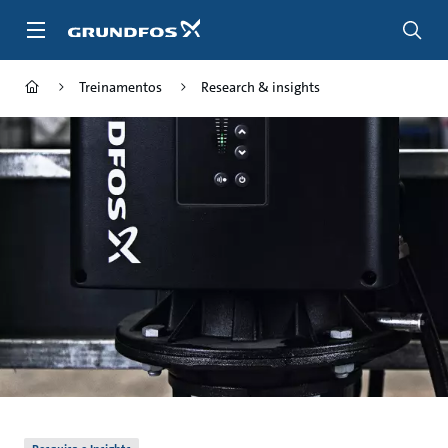
Passar
para
conteúdo
principal
Treinamentos
Research & insights