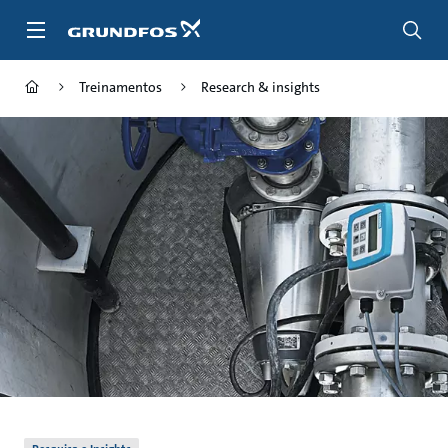
Passar
para
conteúdo
principal
Treinamentos
Research & insights