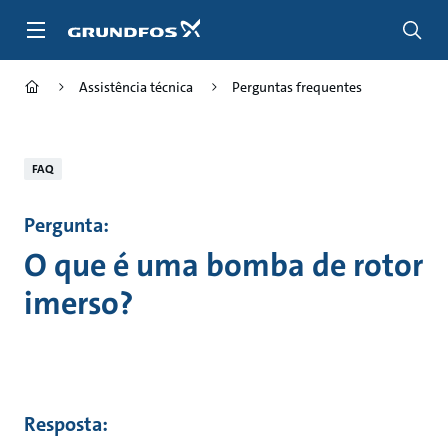
Passar
para
conteúdo
principal
Assistência técnica
Perguntas frequentes
FAQ
Pergunta:
O que é uma bomba de rotor
imerso?
Resposta: