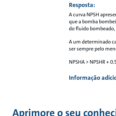
Resposta:
A curva NPSH apresen
que a bomba bombeie
do fluido bombeado, 
A um determinado cau
ser sempre pelo meno
NPSHA > NPSHR + 0.5
Informação adici
Aprimore o seu conhe