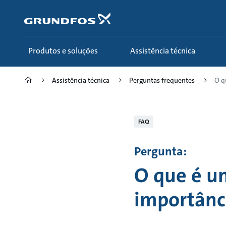
Passar
para
conteúdo
principal
Produtos e soluções
Assistência técnica
Assistência técnica
Perguntas frequentes
O q
FAQ
Pergunta:
O que é u
importânc