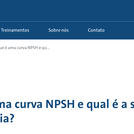
Treinamentos
Sobre nós
Contato
ue é uma curva NPSH e qu...
ma curva NPSH e qual é a 
ia?