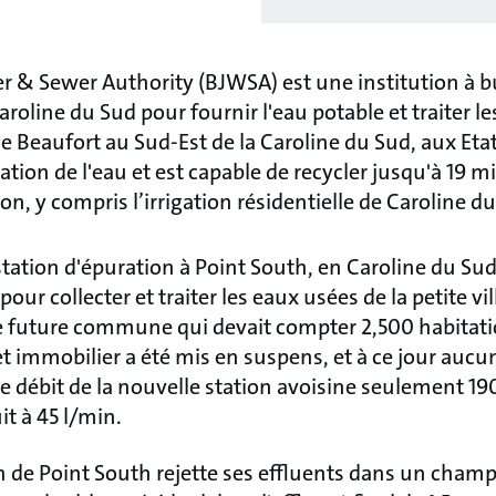
r & Sewer Authority (BJWSA) est une institution à bu
aroline du Sud pour fournir l'eau potable et traiter l
e Beaufort au Sud-Est de la Caroline du Sud, aux Et
sation de l'eau et est capable de recycler jusqu'à 19 mi
tion, y compris l’irrigation résidentielle de Caroline d
ation d'épuration à Point South, en Caroline du Sud.
ur collecter et traiter les eaux usées de la petite vil
le future commune qui devait compter
2,500
habitati
jet immobilier a été mis en suspens, et à ce jour auc
 le débit de la nouvelle station avoisine seulement 190
t à 45 l/min.
n de Point South rejette ses effluents dans un champ