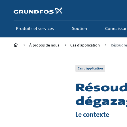
Aller
au
menu
principal
Produits et services
Soutien
Connaissa
À propos de nous
Cas d'application
Résoudre 
Cas d’application
Résoud
dégaza
Le contexte