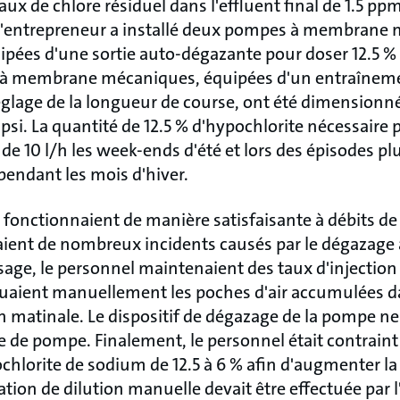
aux de chlore résiduel dans l'effluent final de
1.5
ppm.
, l'entrepreneur a installé deux pompes à membrane
ipées d'une sortie auto-dégazante pour doser
12.5
% 
à membrane mécaniques, équipées d'un entraîneme
réglage de la longueur de course, ont été dimensionn
 psi. La quantité de
12.5
% d'hypochlorite nécessaire po
e 10 l/h les week-ends d'été et lors des épisodes pl
endant les mois d'hiver.
 fonctionnaient de manière satisfaisante à débits d
aient de nombreux incidents causés par le dégazage à
osage, le personnel maintenaient des taux d'injection
cuaient manuellement les poches d'air accumulées d
on matinale. Le dispositif de dégazage de la pompe ne
ête de pompe. Finalement, le personnel était contraint
ochlorite de sodium de
12.5
à 6 % afin d'augmenter la
tion de dilution manuelle devait être effectuée par l'