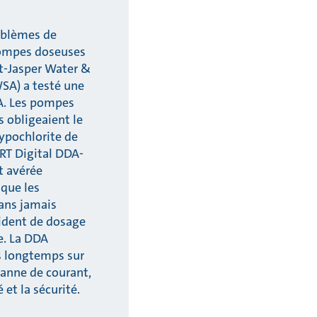
oblèmes de
pompes doseuses
t-Jasper Water &
SA) a testé une
. Les pompes
 obligeaient le
hypochlorite de
RT Digital DDA-
t avérée
 que les
ans jamais
cident de dosage
e. La DDA
s longtemps sur
panne de courant,
 et la sécurité.