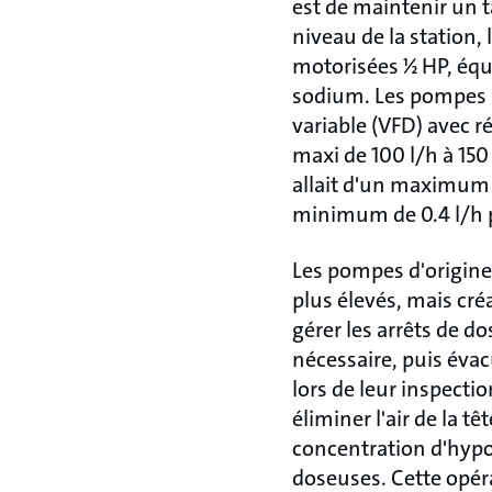
est de maintenir un t
niveau de la station
motorisées ½ HP, équ
sodium. Les pompes 
variable (VFD) avec 
maxi de 100 l/h à 150
allait d'un maximum d
minimum de 0.4 l/h p
Les pompes d'origine
plus élevés, mais cré
gérer les arrêts de d
nécessaire, puis éva
lors de leur inspecti
éliminer l'air de la t
concentration d'hyp
doseuses. Cette opéra