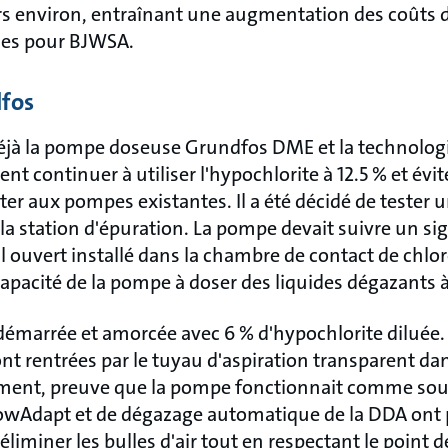
ours environ, entraînant une augmentation des coûts
ues pour BJWSA.
dfos
éjà la pompe doseuse Grundfos DME et la technolog
ent continuer à utiliser l'hypochlorite à
12.5
% et évit
ter aux pompes existantes. Il a été décidé de teste
la station d'épuration. La pompe devait suivre un s
 ouvert installé dans la chambre de contact de chlore
 capacité de la pompe à doser des liquides dégazants à
marrée et amorcée avec 6 % d'hypochlorite diluée. D
ont rentrées par le tuyau d'aspiration transparent da
ement, preuve que la pompe fonctionnait comme souh
lowAdapt et de dégazage automatique de la DDA ont 
r éliminer les bulles d'air tout en respectant le poin