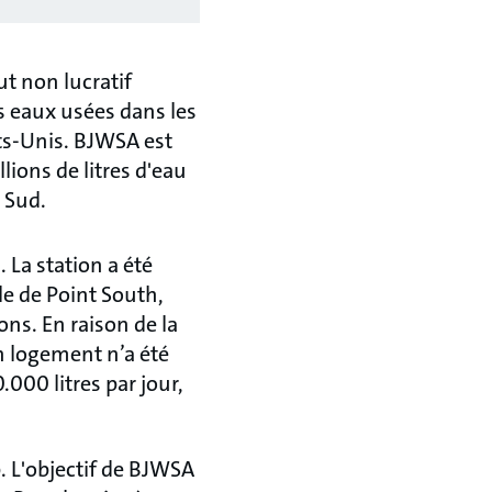
t non lucratif
es eaux usées dans les
ats-Unis. BJWSA est
llions de litres d'eau
u Sud.
 La station a été
le de Point South,
ons. En raison de la
un logement n’a été
.000 litres par jour,
. L'objectif de BJWSA