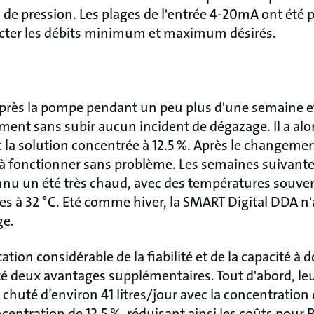
 de pression. Les plages de l'entrée 4-20mA ont été
pecter les débits minimum et maximum désirés.
 près la pompe pendant un peu plus d'une semaine et
ment sans subir aucun incident de dégazage. Il a alo
c la solution concentrée à
12.5
%. Après le changemen
à fonctionner sans problème. Les semaines suivantes,
nnu un été très chaud, avec des températures souven
es à 32 °C. Eté comme hiver, la SMART Digital DDA n'
ge.
tion considérable de la fiabilité et de la capacité à d
 deux avantages supplémentaires. Tout d'abord, leur
chuté d’environ 41 litres/jour avec la concentration 
oncentration de
12.5
%, réduisant ainsi les coûts pour 