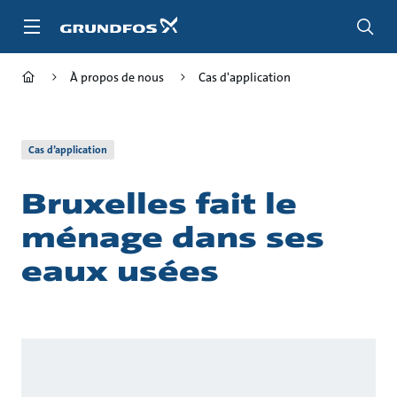
Aller
au
menu
principal
À propos de nous
Cas d'application
Cas d’application
Bruxelles fait le
ménage dans ses
eaux usées