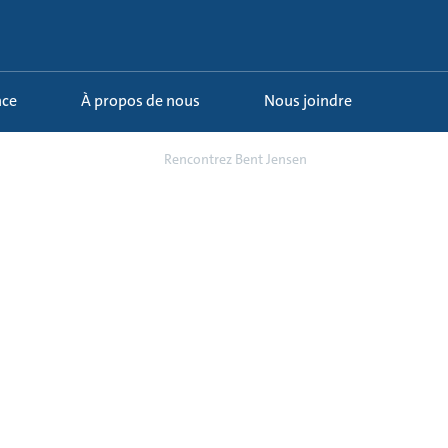
nce
À propos de nous
Nous joindre
hip, structure et pr...
Rencontrez Bent Jensen