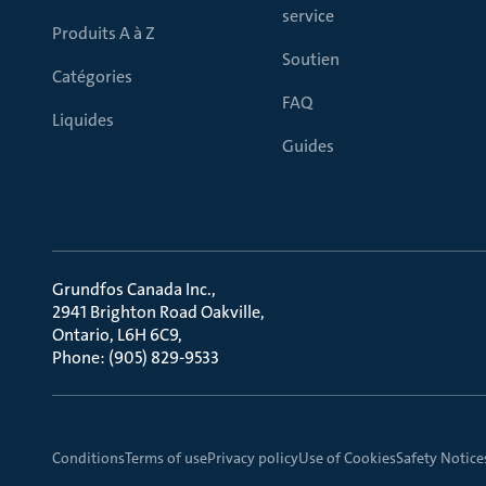
service
Produits A à Z
Soutien
Catégories
FAQ
Liquides
Guides
Grundfos Canada Inc.
2941 Brighton Road Oakville
Ontario, L6H 6C9
Phone: (905) 829-9533
Conditions
Terms of use
Privacy policy
Use of Cookies
Safety Notice