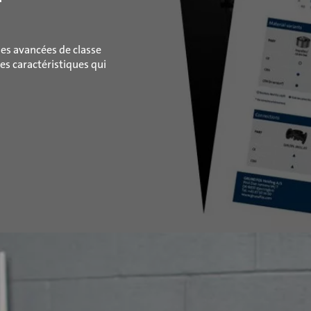
es avancées de classe
s caractéristiques qui