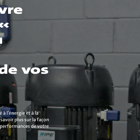
ivre
 «
u
de vos
à l’énergie et à la
savoir plus sur la façon
x performances de votre