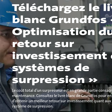
Téléchargez le l
blanc Grundfos
Optimisation d
retour sur
investissement 
systèmes de
surpression »
Le coût total d’un surpresseur est en grande partie consacré 
maintenance. Consultez le livre blanc de Grundfos pour en 
d’obtenir un meilleur retour sur investissement quant au
système de surpression.