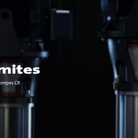
imites
pompes CR