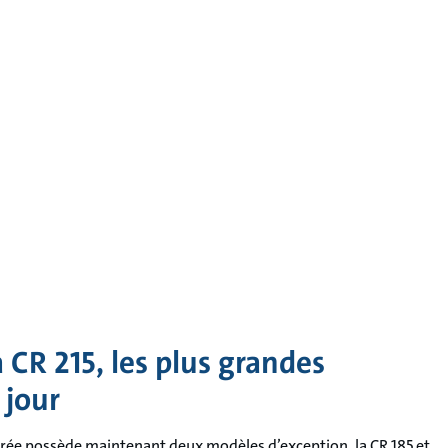
a CR 215, les plus grandes
 jour
ée possède maintenant deux modèles d’exception, la CR 185 et