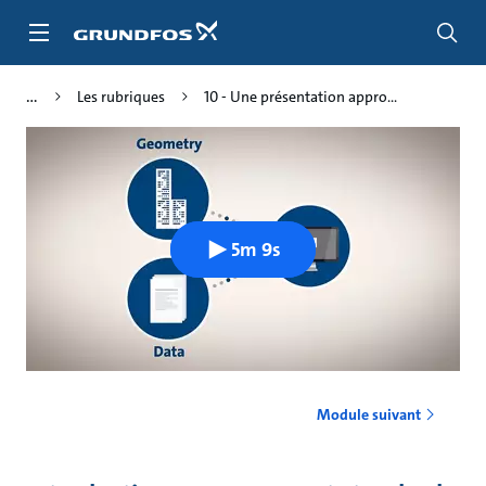
Aller
au
menu
principal
Les rubriques
10 - Une présentation appro...
5m 9s
Module suivant