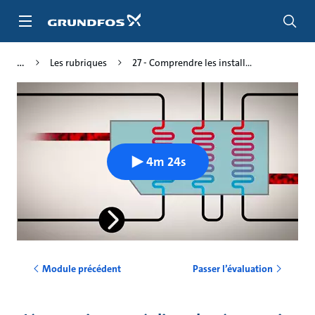
Aller
au
menu
principal
Les rubriques
27 - Comprendre les install...
4m 24s
Module précédent
Passer l’évaluation