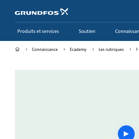
Aller
au
menu
principal
Produits et services
Soutien
Connaissa
Connaissance
Ecademy
Les rubriques
1
Play