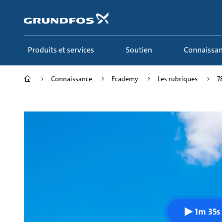
Aller
au
menu
principal
Produits et services
Soutien
Connaissa
Connaissance
Ecademy
Les rubriques
7
1m 35s