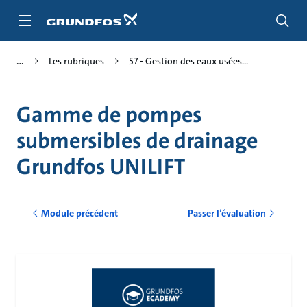
Aller
au
menu
principal
Les rubriques
57 - Gestion des eaux usées...
Gamme de pompes
submersibles de drainage
Grundfos UNILIFT
Module précédent
Passer l’évaluation