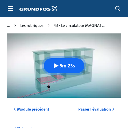
Aller
au
menu
principal
Les rubriques
43 - Le circulateur MAGNA1 ...
5m 23s
Module précédent
Passer l’évaluation