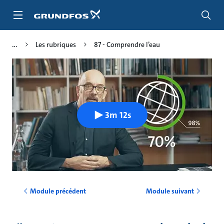
Aller
au
menu
principal
Les rubriques
87 - Comprendre l’eau
3m 12s
Module précédent
Module suivant