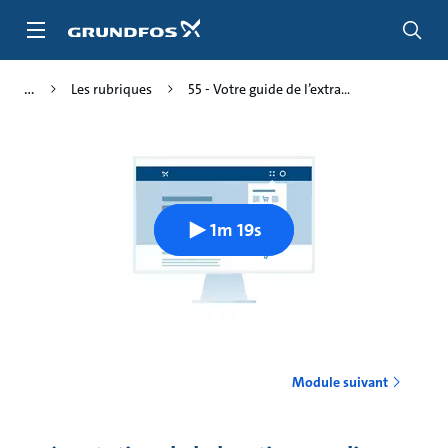
Aller
au
menu
principal
Les rubriques
55 - Votre guide de l’extra...
1m 19s
Module suivant