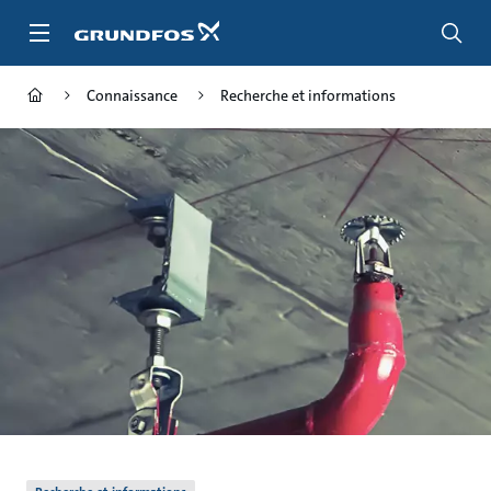
Aller
au
menu
principal
Connaissance
Recherche et informations