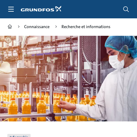
Aller
au
menu
principal
Connaissance
Recherche et informations