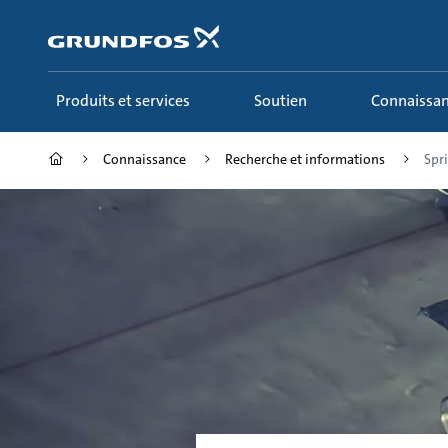
Aller
au
menu
principal
Produits et services
Soutien
Connaissa
Connaissance
Recherche et informations
Spri