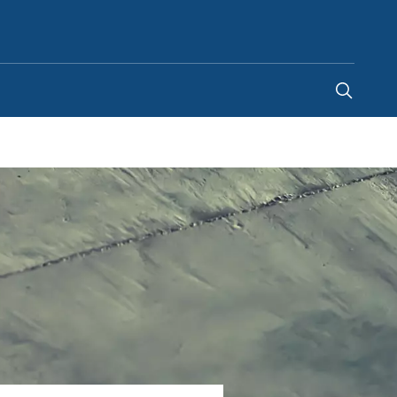
Canada
-
EN
|
FR