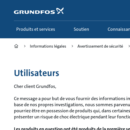
Aller
au
menu
principal
Produits et services
Soutien
Connaissa
Informations légales
Avertissement de sécurité
Utilisateurs
Cher client Grundfos,
Ce message a pour but de vous fournir des informations imp
base de nos propres investigations, nous sommes parvenus
pourriez être en possession de produits qui, dans certaine
présenter un risque de choc électrique pendant leur fonc
Les produits en question ont été produits de la première 