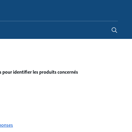
Canada
-
EN
|
FR
s pour identifier les produits concernés
éponses