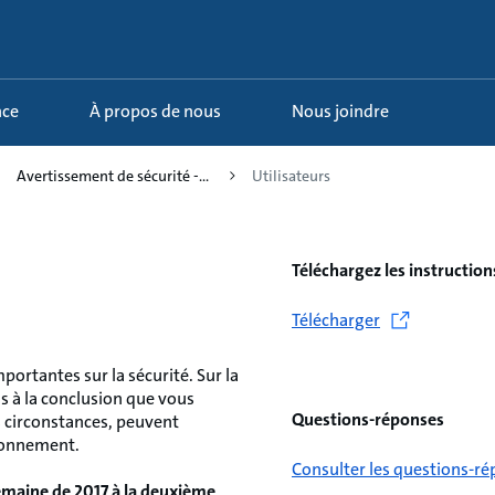
nce
À propos de nous
Nous joindre
Avertissement de sécurité -...
Utilisateurs
Téléchargez les instruction
Télécharger
ortantes sur la sécurité. Sur la
 à la conclusion que vous
Questions-réponses
s circonstances, peuvent
tionnement.
Consulter les questions-r
semaine de 2017 à la deuxième