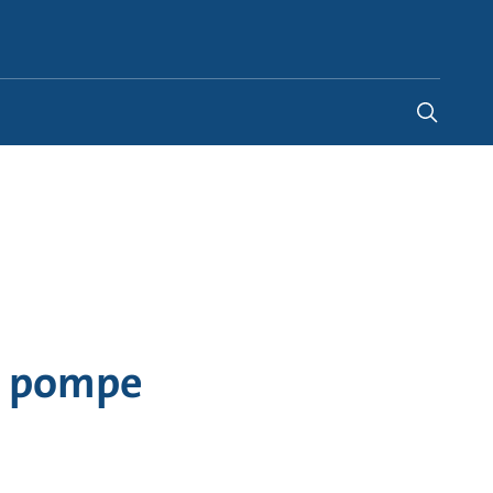
Canada
-
EN
|
FR
a pompe