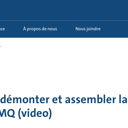
nce
À propos de nous
Nous joindre
.
émonter et assembler l
MQ (video)