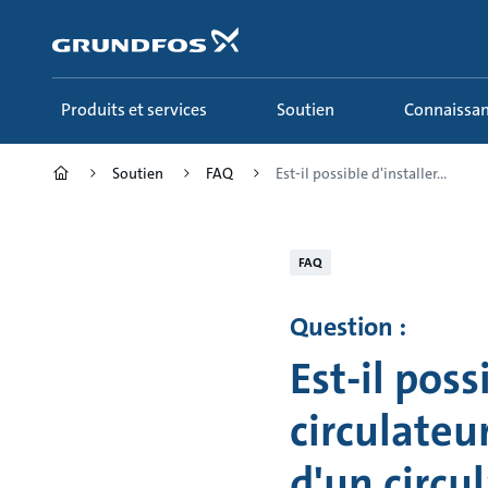
Aller
au
menu
principal
Produits et services
Soutien
Connaissa
Soutien
FAQ
Est-il possible d'installer...
FAQ
Question :
Est-il poss
circulateu
d'un circul