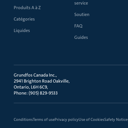
service
Produits A à Z
Soutien
Catégories
FAQ
Liquides
Guides
Grundfos Canada Inc.
2941 Brighton Road Oakville
Ontario, L6H 6C9
Phone: (905) 829-9533
Conditions
Terms of use
Privacy policy
Use of Cookies
Safety Notice