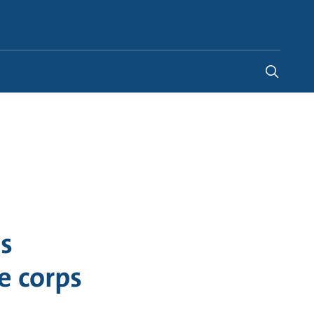
Canada
-
EN
|
FR
es
le corps