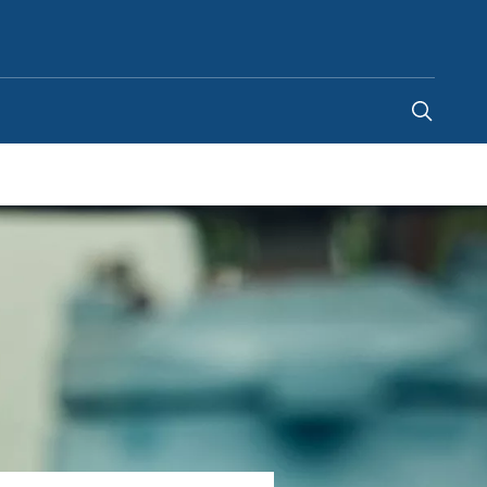
Canada
-
EN
|
FR