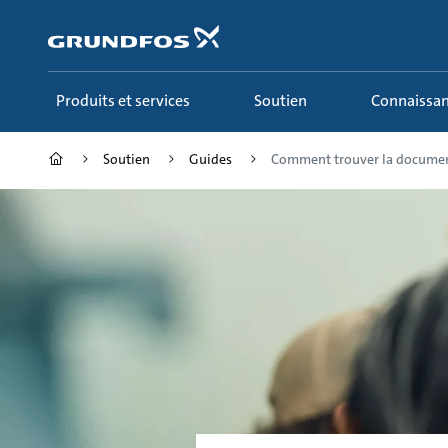
Aller
au
menu
principal
Produits et services
Soutien
Connaissa
Soutien
Guides
Comment trouver la document