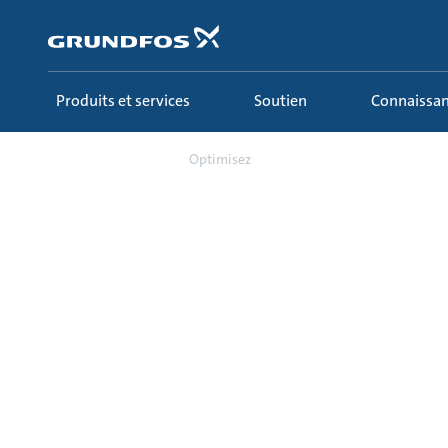
Aller
au
menu
principal
Produits et services
Soutien
Connaissa
Soutien
Optimisez