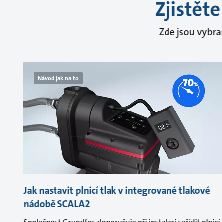
Zjistět
Zde jsou vybra
Návod jak na to
Jak nastavit plnicí tlak v integrované tlakové
nádobě SCALA2
Společnost Grundfos doporučuje při instalaci seřídit plnicí