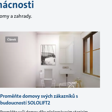
mácnosti
domy a zahrady.
Článek
Proměňte domovy svých zákazníků s
budoucností SOLOLIFT2
Proměňte svůj domov díky přečerpávacím stanicím