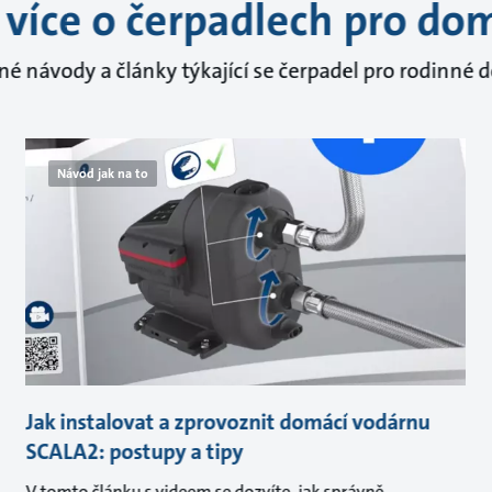
e více o čerpadlech pro do
né návody a články týkající se čerpadel pro rodinné 
Návod jak na to
Jak instalovat a zprovoznit domácí vodárnu
SCALA2: postupy a tipy
V tomto článku s videem se dozvíte, jak správně