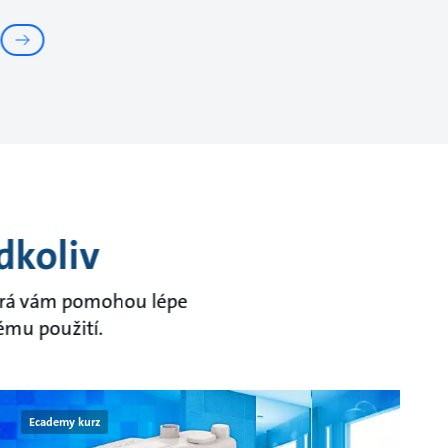
dkoliv
terá vám pomohou lépe
ému použití.
Ecademy kurz