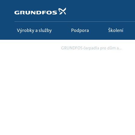
Přejít
na
obsah
Výrobky a služby
Podpora
Školení
Campaign
GRUNDFOS čerpadla pro dům a...