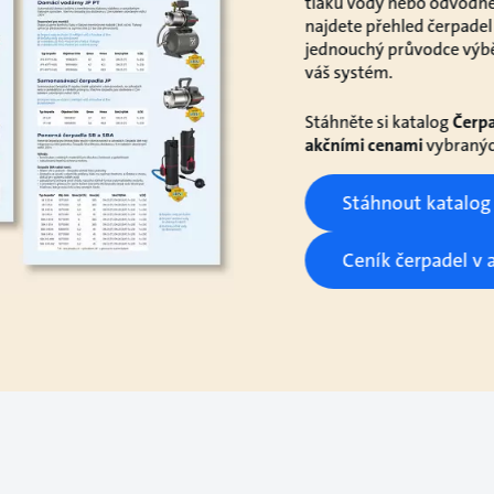
tlaku vody nebo odvodně
najdete přehled čerpadel 
jednouchý průvodce výbě
váš systém.
Stáhněte si katalog
Čerpa
akčními cenami
vybranýc
Stáhnout katalog
Ceník čerpadel v 