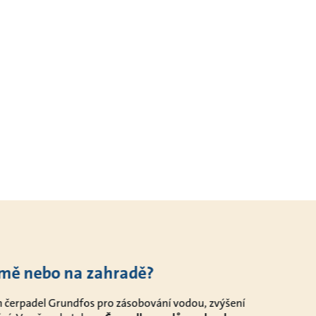
omě nebo na zahradě?
ch čerpadel Grundfos pro zásobování vodou, zvýšení