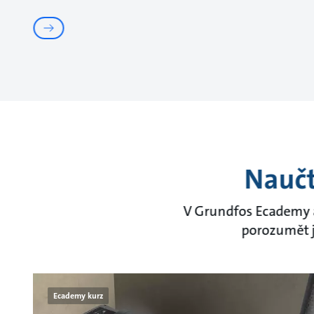
Naučt
V Grundfos Ecademy a
porozumět j
Ecademy kurz