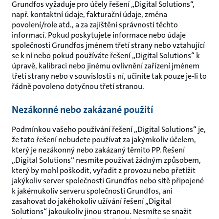
Grundfos vyžaduje pro účely řešení „Digital Solutions“,
např. kontaktní údaje, fakturační údaje, změna
povolení/role atd., a za zajištění správnosti těchto
informací. Pokud poskytujete informace nebo údaje
společnosti Grundfos jménem třetí strany nebo vztahující
se k ní nebo pokud používáte řešení „Digital Solutions“ k
úpravě, kalibraci nebo jinému ovlivnění zařízení jménem
třetí strany nebo v souvislosti s ní, učiníte tak pouze je-li to
řádně povoleno dotyčnou třetí stranou.
Nezákonné nebo zakázané použití
Podmínkou vašeho používání řešení „Digital Solutions“ je,
že tato řešení nebudete používat za jakýmkoliv účelem,
který je nezákonný nebo zakázaný těmito PP. Řešení
„Digital Solutions“ nesmíte používat žádným způsobem,
který by mohl poškodit, vyřadit z provozu nebo přetížit
jakýkoliv server společnosti Grundfos nebo sítě připojené
k jakémukoliv serveru společnosti Grundfos, ani
zasahovat do jakéhokoliv užívání řešení „Digital
Solutions“ jakoukoliv jinou stranou. Nesmíte se snažit