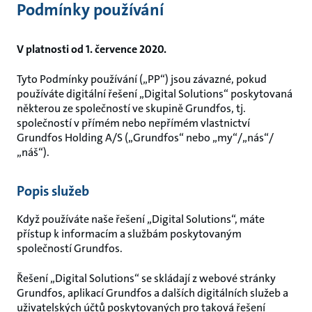
Podmínky používání
Přejít
na
obsah
V platnosti od 1. července 2020.
Tyto Podmínky používání („PP“) jsou závazné, pokud
používáte digitální řešení „Digital Solutions“ poskytovaná
některou ze společností ve skupině Grundfos, tj.
společností v přímém nebo nepřímém vlastnictví
Grundfos Holding A/S („Grundfos“ nebo „my“/„nás“/
„náš“).
Popis služeb
Když používáte naše řešení „Digital Solutions“, máte
přístup k informacím a službám poskytovaným
společností Grundfos.
Řešení „Digital Solutions“ se skládají z webové stránky
Grundfos, aplikací Grundfos a dalších digitálních služeb a
uživatelských účtů poskytovaných pro taková řešení