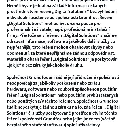
Neměli byste jednat na základě informací získaných
prostřednictvím řešení „Digital Solutions“ bez vyhledání
individuální asistence od společnosti Grundfos. Řešení
„Digital Solutions“ mohou být určena pouze pro
profesionální uživatele, např. profesionální instalační
firmy. Přestože se v řešeních „Digital Solutions“ snažíme
udržovat informace, software a jakékoliv další služby co
nejpřesnější, tato řešení mohou obsahovat chyby nebo
opomenutí, za které nepřijímáme žádnou odpovědnost.
Materiál a obsah řešení „Digital Solutions“ je poskytován
„jak je“ a bez záruky jakéhokoliv druhu.
Společnost Grundfos ani žádné její přidružené společnosti
neodpovídají za jakékoliv poškození nebo ztrátu
hardwaru, softwaru nebo souborů způsobenou použitím
řešení „Digital Solutions“ nebo použitím prvků stažených
nebo použitých z/v těchto řešeních. Společnost Grundfos
tudíž neposkytuje žádnou záruku na to, zda řešení „Digital
Solutions“ či služby poskytované prostřednictvím těchto
řešení společností Grundfos nebo jejím jménem (včetně
bezplatného stažení softwaru) splní uživatelovy