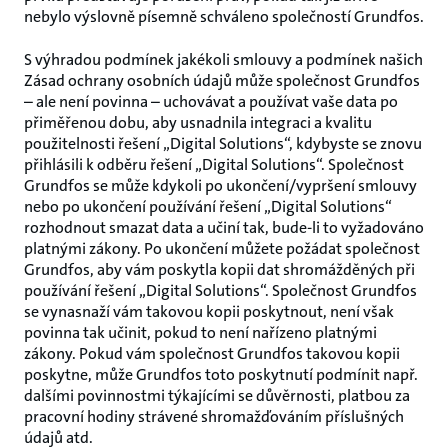
nebylo výslovně písemně schváleno společností Grundfos.
S výhradou podmínek jakékoli smlouvy a podmínek našich
Zásad ochrany osobních údajů může společnost Grundfos
– ale není povinna – uchovávat a používat vaše data po
přiměřenou dobu, aby usnadnila integraci a kvalitu
použitelnosti řešení „Digital Solutions“, kdybyste se znovu
přihlásili k odběru řešení „Digital Solutions“. Společnost
Grundfos se může kdykoli po ukončení/vypršení smlouvy
nebo po ukončení používání řešení „Digital Solutions“
rozhodnout smazat data a učiní tak, bude-li to vyžadováno
platnými zákony. Po ukončení můžete požádat společnost
Grundfos, aby vám poskytla kopii dat shromážděných při
používání řešení „Digital Solutions“. Společnost Grundfos
se vynasnaží vám takovou kopii poskytnout, není však
povinna tak učinit, pokud to není nařízeno platnými
zákony. Pokud vám společnost Grundfos takovou kopii
poskytne, může Grundfos toto poskytnutí podmínit např.
dalšími povinnostmi týkajícími se důvěrnosti, platbou za
pracovní hodiny strávené shromažďováním příslušných
údajů atd.