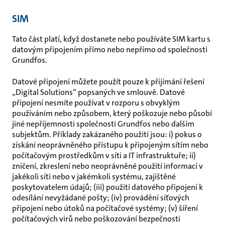
SIM
Tato část platí, když dostanete nebo používáte SIM kartu s
datovým připojením přímo nebo nepřímo od společnosti
Grundfos.
Datové připojení můžete použít pouze k přijímání řešení
„Digital Solutions“ popsaných ve smlouvě. Datové
připojení nesmíte používat v rozporu s obvyklým
používáním nebo způsobem, který poškozuje nebo působí
jiné nepříjemnosti společnosti Grundfos nebo dalším
subjektům. Příklady zakázaného použití jsou: i) pokus o
získání neoprávněného přístupu k připojeným sítím nebo
počítačovým prostředkům v síti a IT infrastruktuře; ii)
zničení, zkreslení nebo neoprávněné použití informací v
jakékoli síti nebo v jakémkoli systému, zajištěné
poskytovatelem údajů; (iii) použití datového připojení k
odesílání nevyžádané pošty; (iv) provádění síťových
připojení nebo útoků na počítačové systémy; (v) šíření
počítačových virů nebo poškozování bezpečnosti