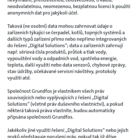
neodvolatelnou, neomezenou, bezplatnou licenci k použití
anonymních dat pro jakýkoli účel.
Taková (ne osobní) data mohou zahrnovat údaje o
zařízeních týkající se čerpadel, kotlů, topných systémů a
dalších typů zařízení přímo nebo nepřímo integrovaných
do řešení „Digital Solutions“; data o zařízeních zahrnují
např. sériová čísla produktů, průtok a tlak vody,
vypouštění vody a odpadních vod, spotřeba energie,
teplota, další využití nebo data senzorů, chybové zprávy,
stav údržby, očekávané servisní návštěvy, protokoly
využití atd.
Společnost Grundfos je vlastníkem všech práv
souvisejících nebo vyplývajících z řešení „Digital
Solutions“ (včetně práv duševního vlastnictví), a pokud
některá taková práva vlastníte, budou automaticky
připsána společnosti Grundfos.
Jakékoliv jiné využití řešení „Digital Solutions“ nebo jejich
prvků představuje porušení práv, pokud tak již dříve