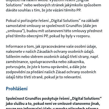
Solutions“ nebo webových stránek jakýmkoliv způsobem
dáváte souhlas s tím, že jste vázáni těmito PP.
Pokud si pořizujete řešení „Digital Solutions“ na základě
samostatné smlouvy se společností Grundfos (dále jen
„smlouva“), budou mít ustanovení této smlouvy přednost
před těmito obecnými PP, pokud by byly v rozporu.
Informace o tom, jak zpracováváme vaše osobní údaje,
naleznete v našich Zásadách ochrany osobních údajů.
Sdílením nebo sběrem osobních údajů třetí strany, např.
zaměstnance, spolupracovníka nebo zákazníka,
potvrzujete, že jste k tomu oprávněni, a dále jste
zodpovědní za předání našich Zásad ochrany osobních
údajů této třetí straně, pokud je to relevantní.
Prohlášení
Společnost Grundfos poskytuje řešení „Digital Solutions“
jako službu a to, pokud není ve smlouvě stanoveno jinak,
pouze pro informační účely, v mnoha případech zdarma.