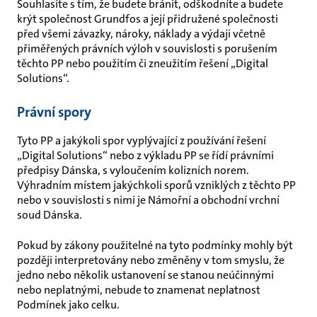
Souhlasíte s tím, že budete bránit, odškodníte a budete
krýt společnost Grundfos a její přidružené společnosti
před všemi závazky, nároky, náklady a výdaji včetně
přiměřených právních výloh v souvislosti s porušením
těchto PP nebo použitím či zneužitím řešení „Digital
Solutions“.
Právní spory
Tyto PP a jakýkoli spor vyplývající z používání řešení
„Digital Solutions“ nebo z výkladu PP se řídí právními
předpisy Dánska, s vyloučením kolizních norem.
Výhradním místem jakýchkoli sporů vzniklých z těchto PP
nebo v souvislosti s nimi je Námořní a obchodní vrchní
soud Dánska.
Pokud by zákony použitelné na tyto podmínky mohly být
později interpretovány nebo změněny v tom smyslu, že
jedno nebo několik ustanovení se stanou neúčinnými
nebo neplatnými, nebude to znamenat neplatnost
Podmínek jako celku.