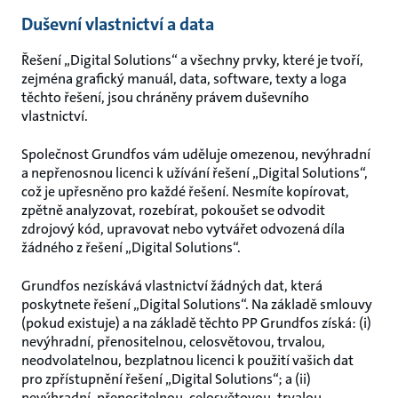
Duševní vlastnictví a data
Řešení „Digital Solutions“ a všechny prvky, které je tvoří,
zejména grafický manuál, data, software, texty a loga
těchto řešení, jsou chráněny právem duševního
vlastnictví.
Společnost Grundfos vám uděluje omezenou, nevýhradní
a nepřenosnou licenci k užívání řešení „Digital Solutions“,
což je upřesněno pro každé řešení. Nesmíte kopírovat,
zpětně analyzovat, rozebírat, pokoušet se odvodit
zdrojový kód, upravovat nebo vytvářet odvozená díla
žádného z řešení „Digital Solutions“.
Grundfos nezískává vlastnictví žádných dat, která
poskytnete řešení „Digital Solutions“. Na základě smlouvy
(pokud existuje) a na základě těchto PP Grundfos získá: (i)
nevýhradní, přenositelnou, celosvětovou, trvalou,
neodvolatelnou, bezplatnou licenci k použití vašich dat
pro zpřístupnění řešení „Digital Solutions“; a (ii)
nevýhradní, přenositelnou, celosvětovou, trvalou,