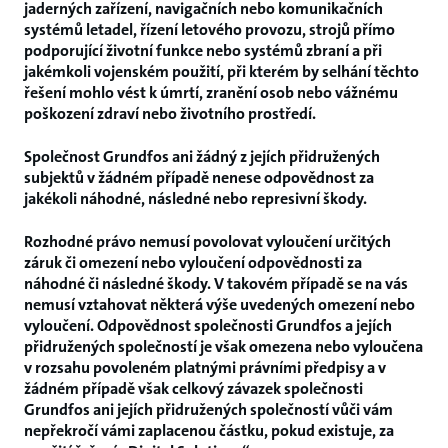
jaderných zařízení, navigačních nebo komunikačních
systémů letadel, řízení letového provozu, strojů přímo
podporující životní funkce nebo systémů zbraní a při
jakémkoli vojenském použití, při kterém by selhání těchto
řešení mohlo vést k úmrtí, zranění osob nebo vážnému
poškození zdraví nebo životního prostředí.
Společnost Grundfos ani žádný z jejích přidružených
subjektů v žádném případě nenese odpovědnost za
jakékoli náhodné, následné nebo represivní škody.
Rozhodné právo nemusí povolovat vyloučení určitých
záruk či omezení nebo vyloučení odpovědnosti za
náhodné či následné škody. V takovém případě se na vás
nemusí vztahovat některá výše uvedených omezení nebo
vyloučení. Odpovědnost společnosti Grundfos a jejích
přidružených společností je však omezena nebo vyloučena
v rozsahu povoleném platnými právními předpisy a v
žádném případě však celkový závazek společnosti
Grundfos ani jejích přidružených společností vůči vám
nepřekročí vámi zaplacenou částku, pokud existuje, za