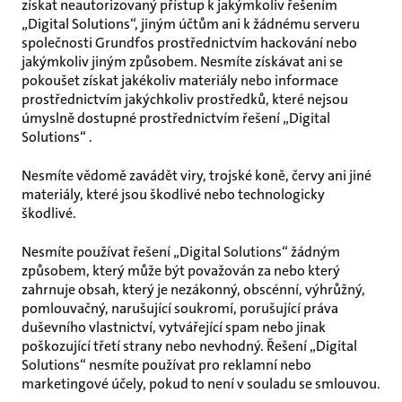
získat neautorizovaný přístup k jakýmkoliv řešením
„Digital Solutions“, jiným účtům ani k žádnému serveru
společnosti Grundfos prostřednictvím hackování nebo
jakýmkoliv jiným způsobem. Nesmíte získávat ani se
pokoušet získat jakékoliv materiály nebo informace
prostřednictvím jakýchkoliv prostředků, které nejsou
úmyslně dostupné prostřednictvím řešení „Digital
Solutions“ .
Nesmíte vědomě zavádět viry, trojské koně, červy ani jiné
materiály, které jsou škodlivé nebo technologicky
škodlivé.
Nesmíte používat řešení „Digital Solutions“ žádným
způsobem, který může být považován za nebo který
zahrnuje obsah, který je nezákonný, obscénní, výhrůžný,
pomlouvačný, narušující soukromí, porušující práva
duševního vlastnictví, vytvářející spam nebo jinak
poškozující třetí strany nebo nevhodný. Řešení „Digital
Solutions“ nesmíte používat pro reklamní nebo
marketingové účely, pokud to není v souladu se smlouvou.