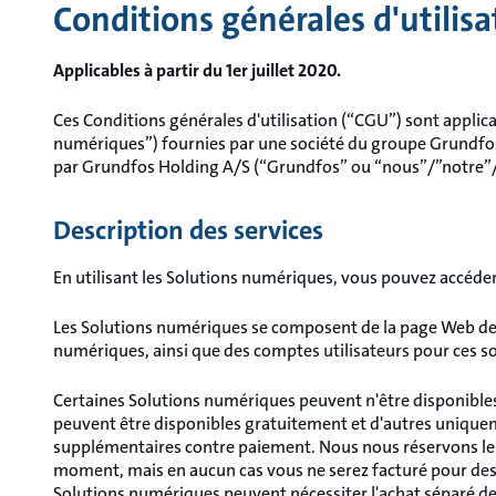
Conditions générales d'utilisa
Aller
au
menu
Applicables à partir du 1er juillet 2020.
principal
Ces Conditions générales d'utilisation (“CGU”) sont applic
numériques”) fournies par une société du groupe Grundfos
par Grundfos Holding A/S (“Grundfos” ou “nous”/”notre”
Description des services
En utilisant les Solutions numériques, vous pouvez accéder
Les Solutions numériques se composent de la page Web de 
numériques, ainsi que des comptes utilisateurs pour ces s
Certaines Solutions numériques peuvent n'être disponible
peuvent être disponibles gratuitement et d'autres unique
supplémentaires contre paiement. Nous nous réservons le d
moment, mais en aucun cas vous ne serez facturé pour des s
Solutions numériques peuvent nécessiter l'achat séparé de