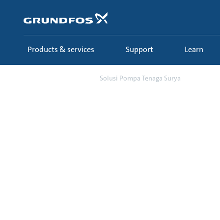
Skip
to
main
content
Products & services
Support
Learn
Campaign
Solusi Pompa Tenaga Surya