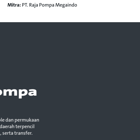
Mitra:
PT. Raja Pompa Megaindo
Pompa
ble dan permukaan
daerah terpencil
 serta transfer.