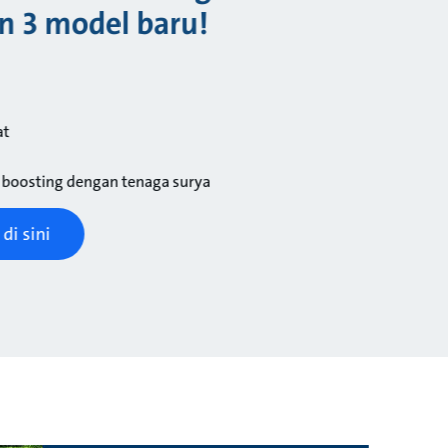
 3 model baru!
at
n boosting dengan tenaga surya
di sini