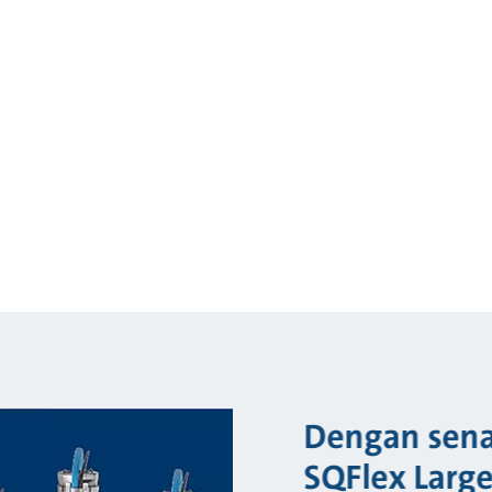
Dengan sena
SQFlex Larg