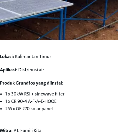
Lokasi:
Kalimantan Timur
Aplikasi
: Distribusi air
Produk Grundfos yang diinstal:
1 x 30kW RSI + sinewave filter
1 x CR 90-4 A-F-A-E-HQQE
255 x GF 270 solar panel
Mitra
: PT. Famili Kita