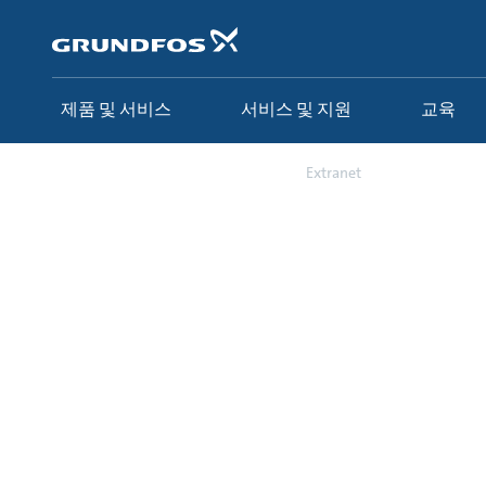
주
요
컨
텐
츠
제품 및 서비스
서비스 및 지원
교육
바
로
가
연락처
구매 방법
Extranet
기