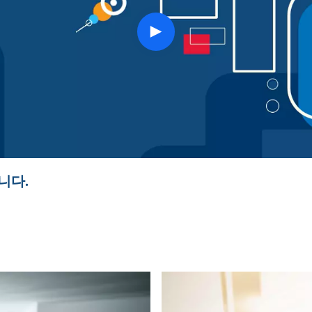
play
button
니다.