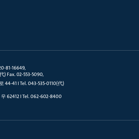
81-16649
) Fax. 02-553-5090
I Tel. 043-535-0110(代)
2 I Tel. 062-602-8400