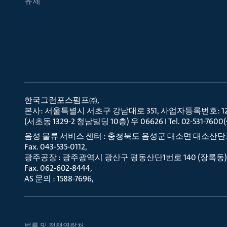
유체
한국그런포스펌프㈜
본사: 서울특별시 서초구 강남대로 351, 사업자등록번호: 120-
(서초동 1329-2 청남빌딩 10층) 우 06626 I Tel. 02-531-7600(代
음성 물류 서비스 센터 : 충청북도 음성군 대소면 대소산단로 44-41 
Fax. 043-535-0112
광주공장 : 광주광역시 광산구 평동산단1번로 140 (장록동) 우 6241
Fax. 062-602-8444
AS 문의 : 1588-7696
법률 및 정책
연락처