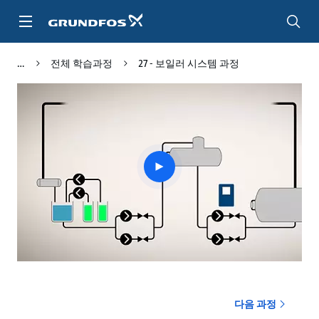
주
요
컨
텐
전체 학습과정
27 - 보일러 시스템 과정
츠
바
로
가
기
Play
video
다음 과정