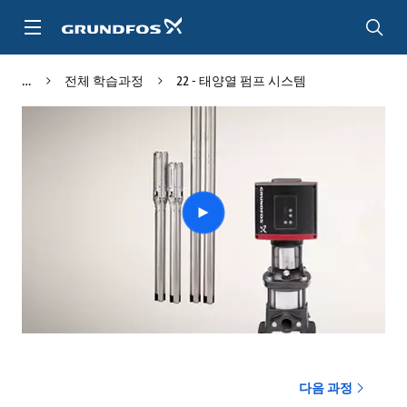
주
요
컨
텐
전체 학습과정
22 - 태양열 펌프 시스템
츠
바
로
가
기
Play
video
다음 과정