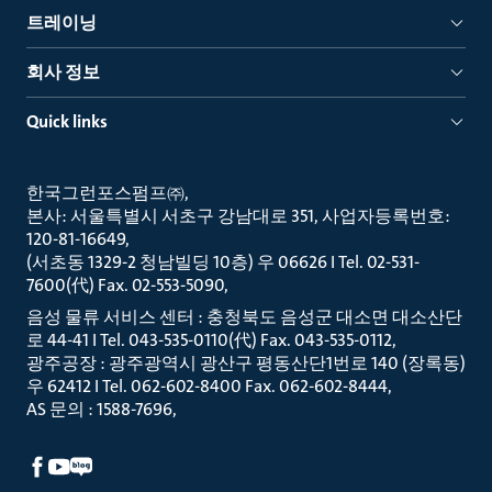
트레이닝
회사 정보
Quick links
한국그런포스펌프㈜
본사: 서울특별시 서초구 강남대로 351, 사업자등록번호:
120-81-16649
(서초동 1329-2 청남빌딩 10층) 우 06626 I Tel. 02-531-
7600(代) Fax. 02-553-5090
음성 물류 서비스 센터 : 충청북도 음성군 대소면 대소산단
로 44-41 I Tel. 043-535-0110(代) Fax. 043-535-0112
광주공장 : 광주광역시 광산구 평동산단1번로 140 (장록동)
우 62412 I Tel. 062-602-8400 Fax. 062-602-8444
AS 문의 : 1588-7696