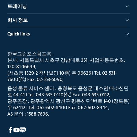
트레이닝
회사 정보
Quick links
한국그런포스펌프㈜
본사: 서울특별시 서초구 강남대로 351, 사업자등록번호:
120-81-16649
(서초동 1329-2 청남빌딩 10층) 우 06626 I Tel. 02-531-
7600(代) Fax. 02-553-5090
음성 물류 서비스 센터 : 충청북도 음성군 대소면 대소산단
로 44-41 I Tel. 043-535-0110(代) Fax. 043-535-0112
광주공장 : 광주광역시 광산구 평동산단1번로 140 (장록동)
우 62412 I Tel. 062-602-8400 Fax. 062-602-8444
AS 문의 : 1588-7696