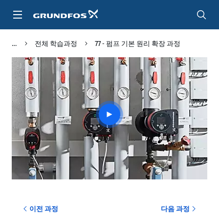
주
요
컨
텐
전체 학습과정
77 - 펌프 기본 원리 확장 과정
츠
바
로
가
기
Play
video
이전 과정
다음 과정