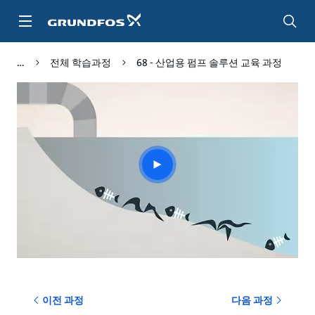
주
요
컨
텐
전체 학습과정
68 - 산업용 펌프 솔루션 교육 과정
츠
바
로
가
기
Play
video
이전 과정
다음 과정