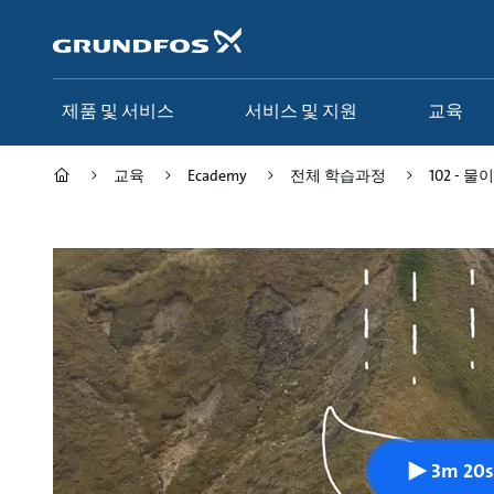
주
요
컨
텐
츠
제품 및 서비스
서비스 및 지원
교육
바
로
가
교육
Ecademy
전체 학습과정
102 -
기
3m 20s