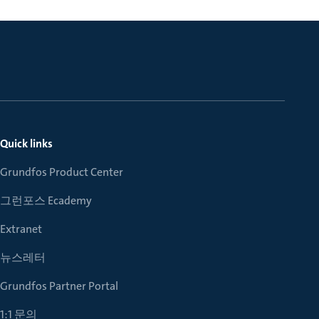
Quick links
Grundfos Product Center
그런포스 Ecademy
Extranet
뉴스레터
Grundfos Partner Portal
1:1 문의