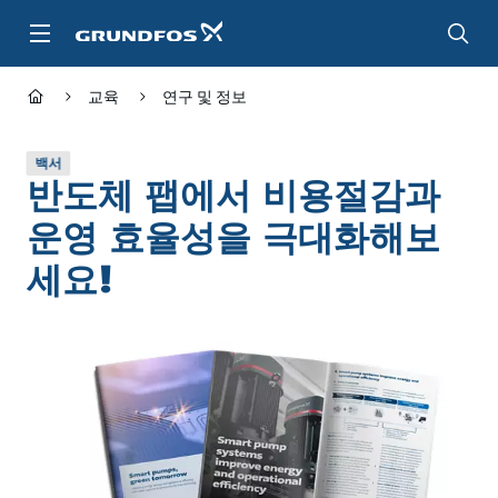
주
요
컨
텐
교육
연구 및 정보
츠
바
로
백서
가
반도체 팹에서 비용절감과
기
운영 효율성을 극대화해보
세요!