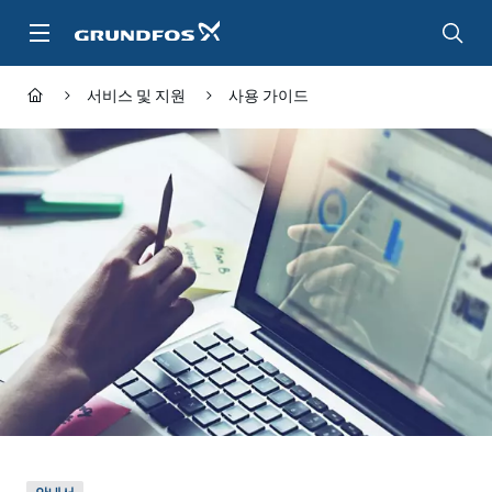
주
요
컨
텐
서비스 및 지원
사용 가이드
츠
바
로
가
기