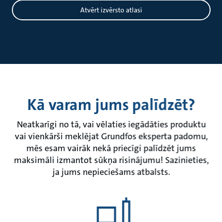
Atvērt izvērsto atlasi
Kā varam jums palīdzēt?
Neatkarīgi no tā, vai vēlaties iegādāties produktu
vai vienkārši meklējat Grundfos eksperta padomu,
mēs esam vairāk nekā priecīgi palīdzēt jums
maksimāli izmantot sūkņa risinājumu! Sazinieties,
ja jums nepieciešams atbalsts.