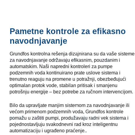
Pametne kontrole za efikasno
navodnjavanje
Grundfos kontrolna rešenja dizajnirana su da vaše sisteme
za navodnjavanje održavaju efikasnim, pouzdanim i
automatskim. Naši napredni kontroleri za pumpe
podzemnih voda kontinuirano prate uslove sistema i
trenutno reaguju na promene u potražnji, obezbeđujući
optimalan protok vode, stabilan pritisak i smanjenu
potrošnju energije – bez potrebe za ručnom intervencijom.
Bilo da upravljate manjim sistemom za navodnjavanje ili
većom primenom podzemnih voda, Grundfos kontrole
pomažu u zaštiti pumpi, produžavaju radni vek sistema i
pojednostavljuju svakodnevni rad kroz inteligentnu
automatizaciju i ugrađeno praćenje..