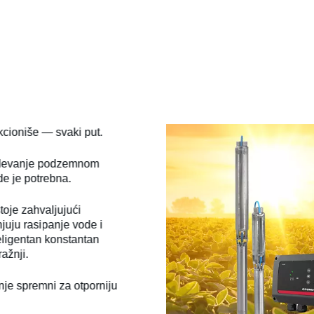
kcioniše — svaki put.
devanje podzemnom
e je potrebna.
toje zahvaljujući
juju rasipanje vode i
eligentan konstantan
ažnji.
anje spremni za otporniju