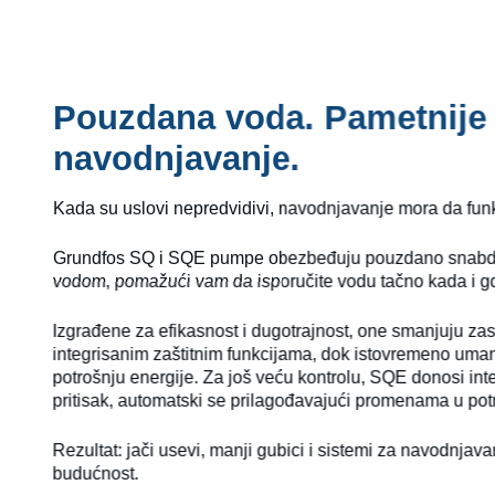
Pouzdana voda. Pametnije
navodnjavanje.
Kada su uslovi nepredvidivi, navodnjavanje mora da fun
Grundfos SQ i SQE pumpe obezbeđuju pouzdano snab
vodom, pomažući vam da isporučite vodu tačno kada i gd
Izgrađene za efikasnost i dugotrajnost, one smanjuju zas
integrisanim zaštitnim funkcijama, dok istovremeno uman
potrošnju energije. Za još veću kontrolu, SQE donosi int
pritisak, automatski se prilagođavajući promenama u potr
Rezultat: jači usevi, manji gubici i sistemi za navodnjav
budućnost.