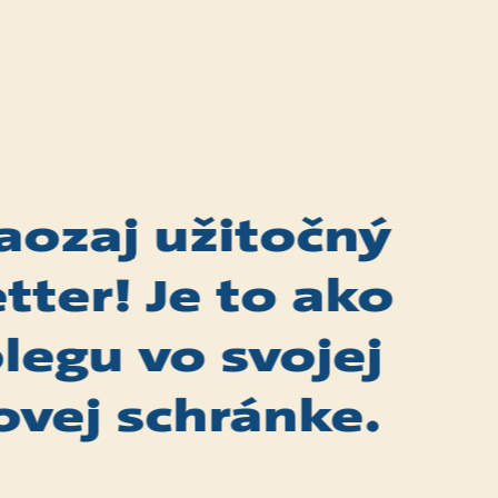
naozaj užitočný
tter! Je to ako
legu vo svojej
ovej schránke.