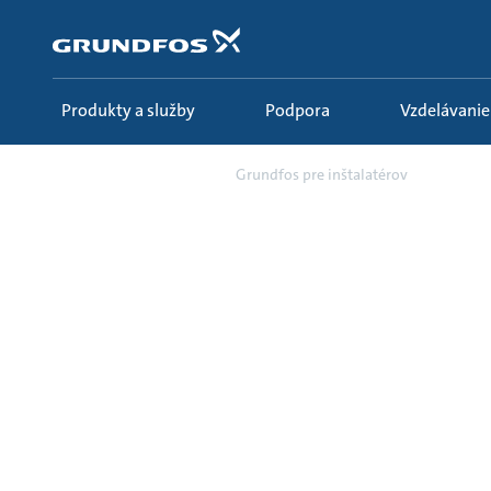
Preskočiť
na
hlavný
obsah
Produkty a služby
Podpora
Vzdelávanie
Vzdelávanie
Grundfos pre inštalatérov