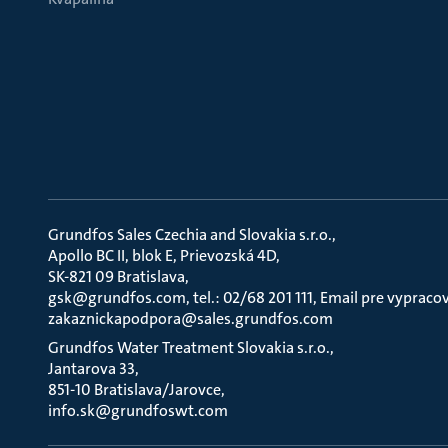
Grundfos Sales Czechia and Slovakia s.r.o.
Apollo BC II, blok E, Prievozská 4D
SK-821 09 Bratislava
gsk@grundfos.com, tel.: 02/68 201 111, Email pre vypraco
zakaznickapodpora@sales.grundfos.com
Grundfos Water Treatment Slovakia s.r.o.
Jantarova 33
851-10 Bratislava/Jarovce
info.sk@grundfoswt.com