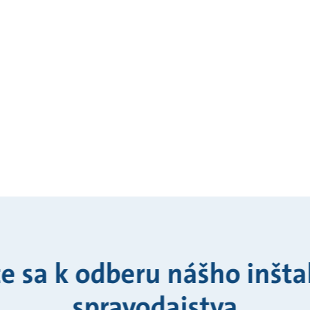
te sa k odberu nášho inšt
spravodajstva